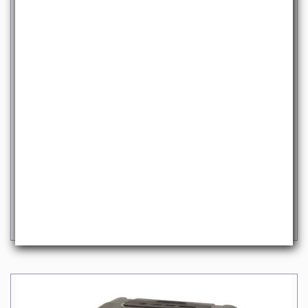
ROLLEI V-MOUNT 60WH
69,00 €
iva escl.
84,18 €
Iva incl.
DISPONIBILE