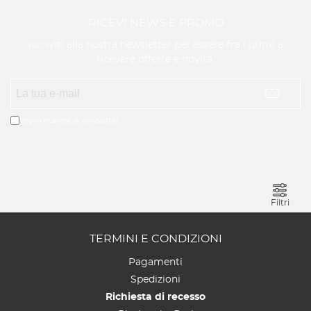
RICEVI NEWS E PROMO
Iscriviti alla nostra newsletter per essere fra i primi a
ricevere offerte e novità.
Voglio ricevere la newsletter
Filtri
TERMINI E CONDIZIONI
Pagamenti
Spedizioni
Richiesta di recesso