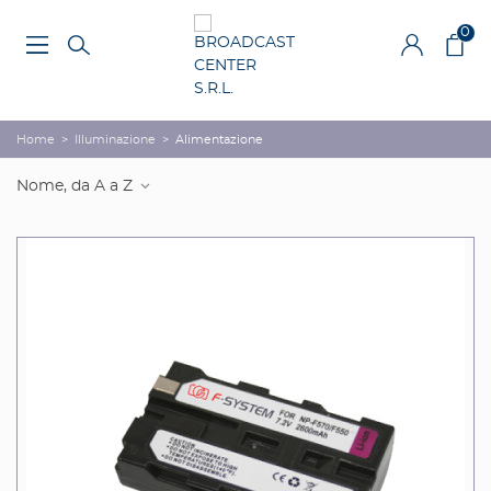
0
Home
>
Illuminazione
>
Alimentazione
Nome, da A a Z