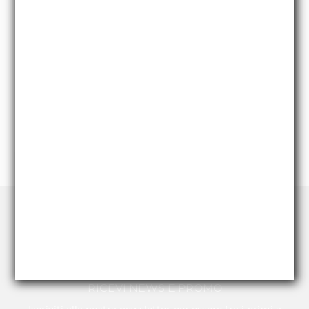
tipologie di prodotti e marchi. Se hai bisogno di
attrezzature e/o modelli particolari che non trovi
nel nostro portale, richiedi un preventivo diretto.
RICHIEDI UN PREVENTIVO
RICEVI NEWS E PROMO