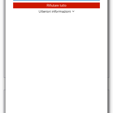
Rifiutare tutto
Ulteriori informazioni
HOYA - PROTECTOR FUSION ANTISTATIC
NEXT
43,44 €
iva escl.
53,00 €
Iva incl.