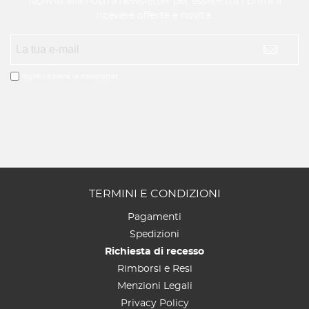
Iscriviti alla nostra newsletter per essere fra i primi a
ricevere offerte e novità.
Voglio ricevere la newsletter
TERMINI E CONDIZIONI
Pagamenti
Spedizioni
Richiesta di recesso
Rimborsi e Resi
Menzioni Legali
Privacy Policy