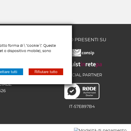
CI
SIAMO PRESENTI SU
tto forma di \ "cookie \". Queste
let o dispositivo mobile), sono
/58 - 65126
MERCIALE:
ttare tutti
Rifiutare tutto
6
OFFICIAL PARTNER
193
IALE:
626
IT-57E897B4