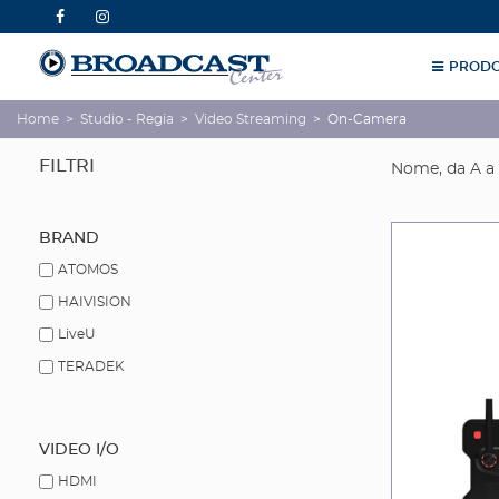
PRODO
Home
>
Studio - Regia
>
Video Streaming
>
On-Camera
FILTRI
Nome, da A a
BRAND
ATOMOS
HAIVISION
LiveU
TERADEK
VIDEO I/O
HDMI