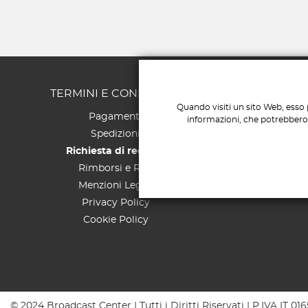
TERMINI E CONDIZIONI
S
Quando visiti un sito Web, esso 
Pagamenti
informazioni, che potrebbero r
Spedizioni
Richiesta di recesso
Rimborsi e Resi
Menzioni Legali
Privacy Policy
Cookie Policy
© 2024 Broadcast Center | Tutti i Diritti Riservati | P.IVA IT 0