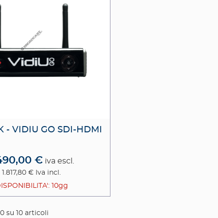
 - VIDIU GO SDI-HDMI
490,00 €
iva escl.
1.817,80 €
Iva incl.
ISPONIBILITA': 10gg
10 su 10 articoli