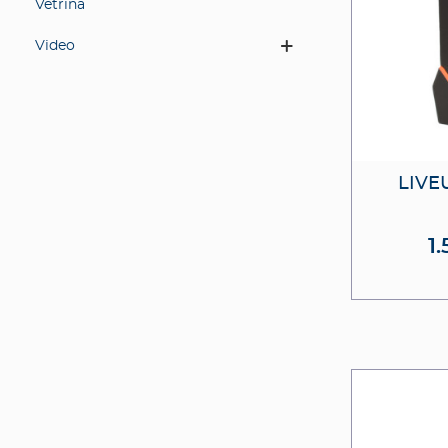
Vetrina
Video
LIVE
1