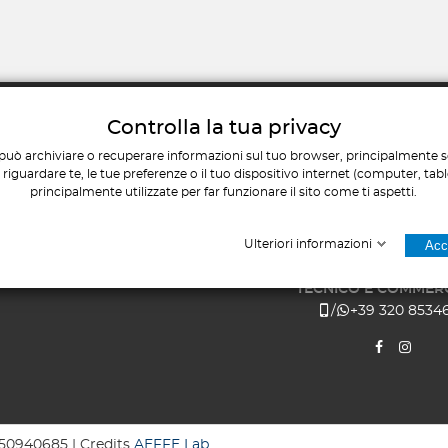
Controlla la tua privacy
ERVIZIO CLIENTI
COME TROVAR
può archiviare o recuperare informazioni sul tuo browser, principalmente so
Chi siamo
iguardare te, le tue preferenze o il tuo dispositivo internet (computer, tab
Via Giovanni Chiarini, 56
principalmente utilizzate per far funzionare il sito come ti aspetti.
Contatti
Pescara
Il mio account
AMMINISTRATIVO E COM
Ulteriori informazioni
Acce
I miei ordini
+39 085 451120
/
+39 346 1859
Mappa del sito
TECNICO E COMMERC
/
+39 320 8534
1650940685 | Credits
AEFFE Lab