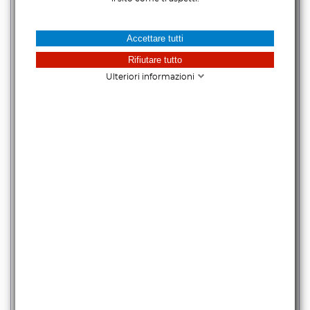
Accettare tutti
Rifiutare tutto
Ulteriori informazioni
BLACKMAGIC URSA MINI PRO B4 MOUNT
365,00 €
iva escl.