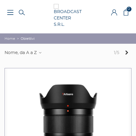
0
Home
>
Obiettivi
Suc
Nome, da A a Z
1/5