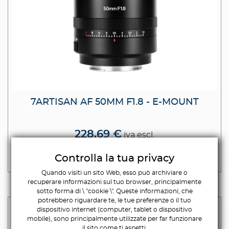
7ARTISAN AF 50MM F1.8 - E-MOUNT
228,69 €
iva escl.
279,00 €
Iva incl.
Controlla la tua privacy
DISPONIBILE
Quando visiti un sito Web, esso può archiviare o
recuperare informazioni sul tuo browser, principalmente
sotto forma di \ "cookie \". Queste informazioni, che
potrebbero riguardare te, le tue preferenze o il tuo
dispositivo internet (computer, tablet o dispositivo
mobile), sono principalmente utilizzate per far funzionare
il sito come ti aspetti.