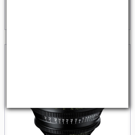
PRIME
6.500,00 €
iva escl.
7.930,00 €
Iva incl.