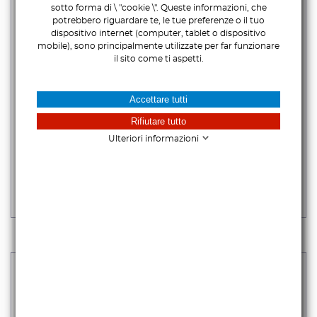
sotto forma di \ "cookie \". Queste informazioni, che
potrebbero riguardare te, le tue preferenze o il tuo
dispositivo internet (computer, tablet o dispositivo
mobile), sono principalmente utilizzate per far funzionare
il sito come ti aspetti.
Accettare tutti
Rifiutare tutto
EDELKRONE LENS GEAR PRO
Ulteriori informazioni
36,00 €
iva escl.
43,92 €
Iva incl.