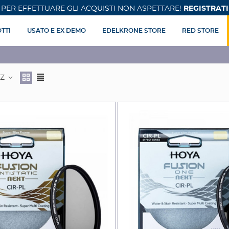
PER EFFETTUARE GLI ACQUISTI NON ASPETTARE!
REGISTRATI
TTI
USATO E EX DEMO
EDELKRONE STORE
RED STORE
 Z