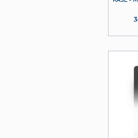
KASE - 
3