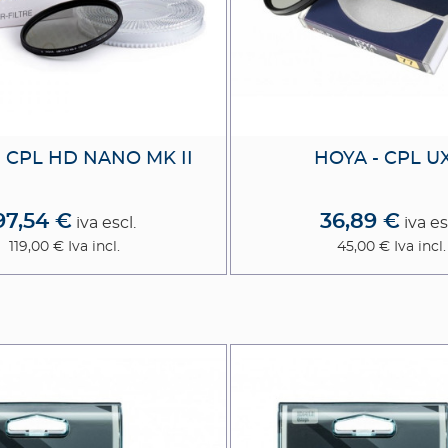
- CPL HD NANO MK II
HOYA - CPL UX
97,54 €
36,89 €
iva escl.
iva es
119,00 €
Iva incl.
45,00 €
Iva incl.