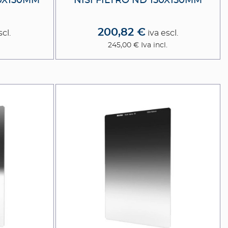
00X150MM
NISI FILTRO ND 150X150MM
200,82 €
scl.
iva escl.
.
245,00 €
Iva incl.