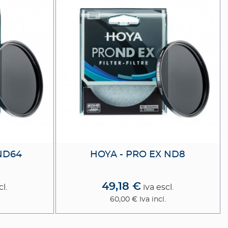
ND64
HOYA - PRO EX ND8
49,18 €
cl.
iva escl.
60,00 €
Iva incl.