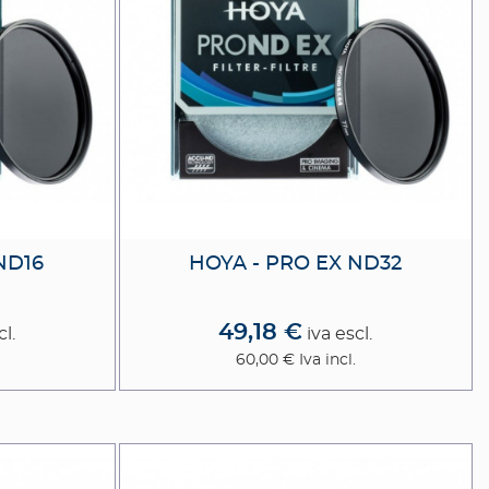
ND16
HOYA - PRO EX ND32
49,18 €
cl.
iva escl.
60,00 €
Iva incl.