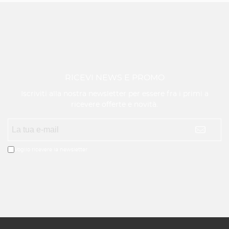
RICEVI NEWS E PROMO
Iscriviti alla nostra newsletter per essere fra i primi a
ricevere offerte e novità.
Voglio ricevere la newsletter