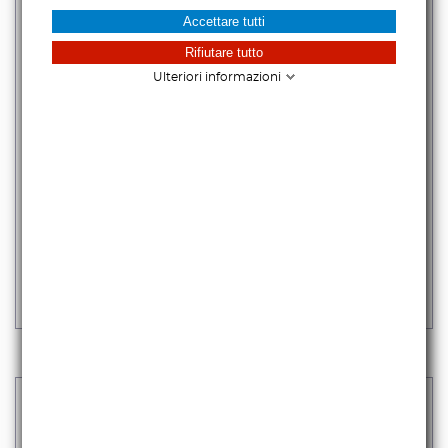
Accettare tutti
Rifiutare tutto
Ulteriori informazioni
SONY E PZ 18-110 MM F4 G OSS
3.179,51 €
iva escl.
3.879,00 €
Iva incl.
DISPONIBILE