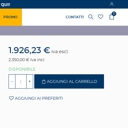
 QUI!
0
PROMO
CONTATTI
1.926,23 €
iva escl.
2.350,00 €
Iva incl.
DISPONIBILE
-
+
AGGIUNGI AL CARRELLO
AGGIUNGI AI PREFERITI