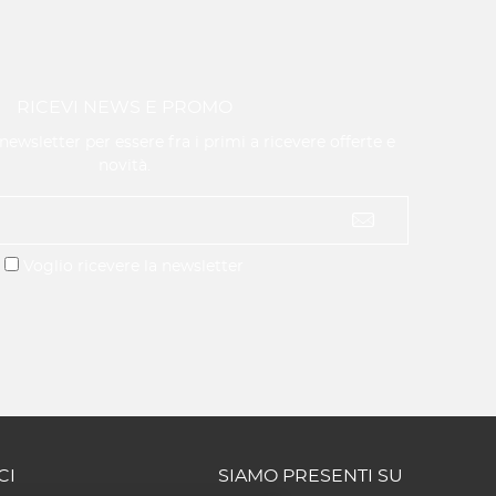
RICEVI NEWS E PROMO
a newsletter per essere fra i primi a ricevere offerte e
novità.
Voglio ricevere la newsletter
CI
SIAMO PRESENTI SU