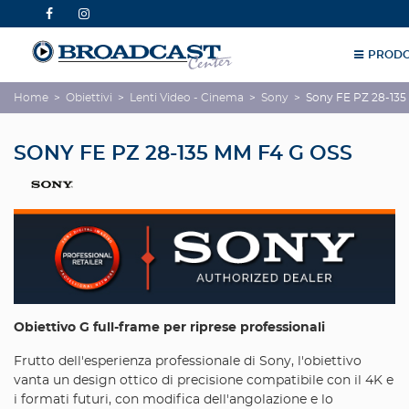
PRODO
Home
>
Obiettivi
>
Lenti Video - Cinema
>
Sony
>
Sony FE PZ 28-13
SONY FE PZ 28-135 MM F4 G OSS
Obiettivo G full-frame per riprese professionali
Frutto dell'esperienza professionale di Sony, l'obiettivo
vanta un design ottico di precisione compatibile con il 4K e
i formati futuri, con modifica dell'angolazione e lo