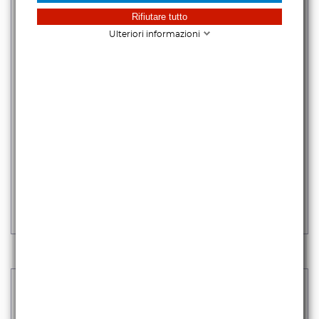
Rifiutare tutto
Ulteriori informazioni
CANON IMAGEPROGRAF PRO-1100
1.065,57 €
iva escl.
1.300,00 €
Iva incl.
DISPONIBILE