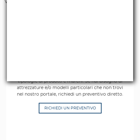
Visualizzati 1-5 su 5 articoli
Non trovi quello che
cerchi?
La Broadcast Center vende e distribuisce molte
tipologie di prodotti e marchi. Se hai bisogno di
attrezzature e/o modelli particolari che non trovi
nel nostro portale, richiedi un preventivo diretto.
RICHIEDI UN PREVENTIVO