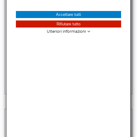
Accettare tutti
Rifiutare tutto
Ulteriori informazioni
HOYA - CPL FUSION ANTISTATIC NEXT
69,67 €
iva escl.
85,00 €
Iva incl.