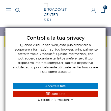
0
Home
>
Illuminazione
>
Accessori Illuminazione
>
Cavi
Controlla la tua privacy
NON CI SONO PRODOTTI IN QUESTA CATEGORIA.
Quando visiti un sito Web, esso può archiviare o
recuperare informazioni sul tuo browser, principalmente
sotto forma di \ "cookie \". Queste informazioni, che
potrebbero riguardare te, le tue preferenze o il tuo
dispositivo internet (computer, tablet o dispositivo
mobile), sono principalmente utilizzate per far funzionare
il sito come ti aspetti.
Accettare tutti
Non trovi quello che
cerchi?
Rifiutare tutto
Ulteriori informazioni
La Broadcast Center vende e distribuisce molte
tipologie di prodotti e marchi. Se hai bisogno di