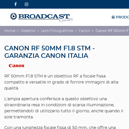
PRODO
Home
>
Obiettivi
>
Lenti Fotografiche
>
Canon
>
Canon RF 50mm F1.8
CANON RF 50MM F1.8 STM -
GARANZIA CANON ITALIA
RF 50mm F1.8 STM è un obiettivo RF a focale fissa
compatto e versatile in grado di fornire immagini di alta
qualità.
L'ampia apertura conferisce a questo obiettivo una
straordinaria resa in condizioni di scarsa illuminazione,
permettendoti di utilizzarlo tutto il giorno, anche quando il
sole tramonta.
Con una lunghezza focale fissa di 50 mm, che offre una