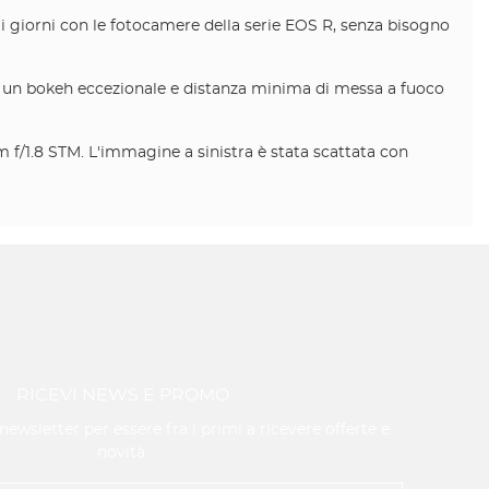
i giorni con le fotocamere della serie EOS R, senza bisogno
per un bokeh eccezionale e distanza minima di messa a fuoco
f/1.8 STM. L'immagine a sinistra è stata scattata con
RICEVI NEWS E PROMO
a newsletter per essere fra i primi a ricevere offerte e
novità.