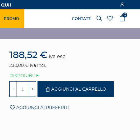
 QUI!
0
PROMO
CONTATTI
188,52 €
iva escl.
230,00 €
Iva incl.
DISPONIBILE
-
+
AGGIUNGI AL CARRELLO
AGGIUNGI AI PREFERITI