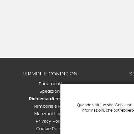
TERMINI E CONDIZIONI
S
Pagamenti
Spedizioni
Richiesta di recesso
Quando visiti un sito Web, esso 
Rimborsi e Resi
informazioni, che potrebbero r
Menzioni Legali
Privacy Policy
Cookie Policy