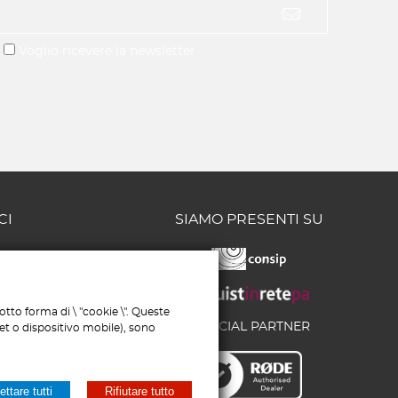
Voglio ricevere la newsletter
CI
SIAMO PRESENTI SU
/58 - 65126
MERCIALE:
tto forma di \ "cookie \". Queste
6
OFFICIAL PARTNER
let o dispositivo mobile), sono
193
IALE:
626
ttare tutti
Rifiutare tutto