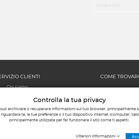
ERVIZIO CLIENTI
COME TROVAR
Chi siamo
Via Giovanni Chiarini, 56
Contatti
Pescara
Controlla la tua privacy
Il mio account
AMMINISTRATIVO E COM
può archiviare o recuperare informazioni sul tuo browser, principalmente so
I miei ordini
+39 085 451120
iguardare te, le tue preferenze o il tuo dispositivo internet (computer, tab
/
+39 346 1859
Mappa del sito
principalmente utilizzate per far funzionare il sito come ti aspetti.
TECNICO E COMMERC
/
+39 320 8534
Ulteriori informazioni
Acce