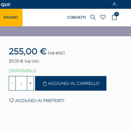
 QUI!
0
PROMO
CONTATTI
255,00 €
iva escl.
311,10 €
Iva incl.
DISPONIBILE
-
+
AGGIUNGI AL CARRELLO
AGGIUNGI AI PREFERITI