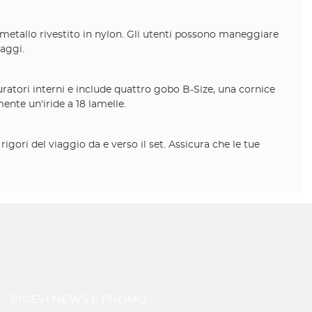
metallo rivestito in nylon. Gli utenti possono maneggiare
iaggi.
uratori interni e include quattro gobo B-Size, una cornice
ente un'iride a 18 lamelle.
gori del viaggio da e verso il set. Assicura che le tue
RICEVI NEWS E PROMO