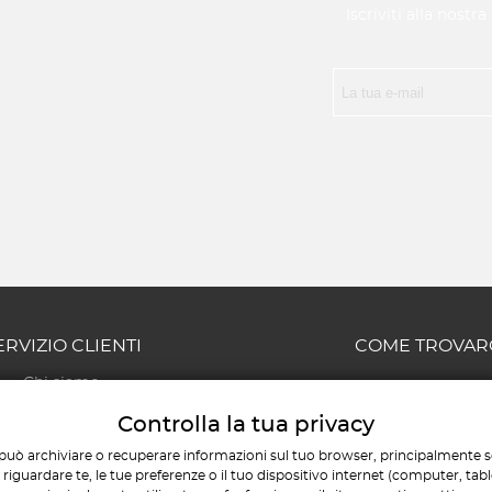
Iscriviti alla nostr
ERVIZIO CLIENTI
COME TROVAR
Chi siamo
Via Giovanni Chiarini, 56
Contatti
Pescara
Controlla la tua privacy
Il mio account
AMMINISTRATIVO E COM
può archiviare o recuperare informazioni sul tuo browser, principalmente so
I miei ordini
+39 085 451120
iguardare te, le tue preferenze o il tuo dispositivo internet (computer, tab
/
+39 346 1859