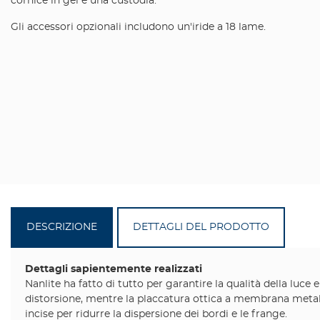
cornice in gel e una custodia.
Gli accessori opzionali includono un'iride a 18 lame.
DESCRIZIONE
DETTAGLI DEL PRODOTTO
Dettagli sapientemente realizzati
Nanlite ha fatto di tutto per garantire la qualità della luce
distorsione, mentre la placcatura ottica a membrana metalli
incise per ridurre la dispersione dei bordi e le frange.