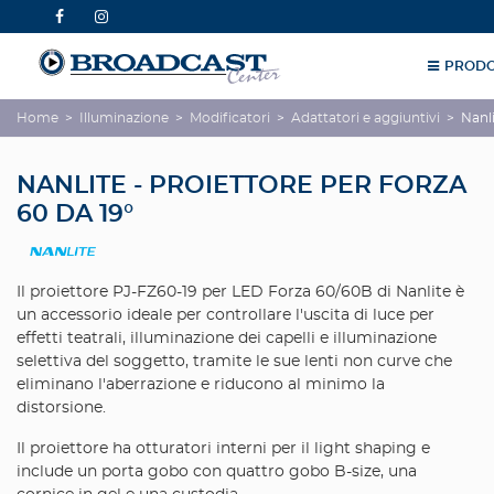
PRODO
Home
>
Illuminazione
>
Modificatori
>
Adattatori e aggiuntivi
>
Nanli
NANLITE - PROIETTORE PER FORZA
60 DA 19°
Il proiettore PJ-FZ60-19 per LED Forza 60/60B di Nanlite è
un accessorio ideale per controllare l'uscita di luce per
effetti teatrali, illuminazione dei capelli e illuminazione
selettiva del soggetto, tramite le sue lenti non curve che
eliminano l'aberrazione e riducono al minimo la
distorsione.
Il proiettore ha otturatori interni per il light shaping e
include un porta gobo con quattro gobo B-size, una