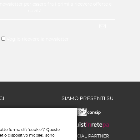
a newsletter per essere fra i primi a ricevere offerte e
novità.
Voglio ricevere la newsletter
CI
SIAMO PRESENTI SU
/58 - 65126
MERCIALE:
tto forma di \ "cookie \". Queste
6
let o dispositivo mobile), sono
OFFICIAL PARTNER
193