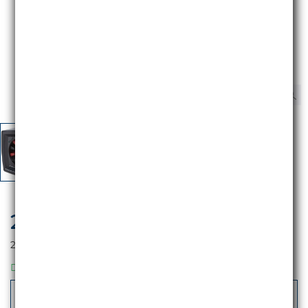
20,49 €
iva escl.
25,00 €
Iva incl.
DISPONIBILE
-
+