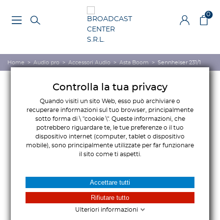
0
Home
>
Audio pro
>
Accessori Audio
>
Asta Boom
>
Sennheiser 231/1
Controlla la tua privacy
Quando visiti un sito Web, esso può archiviare o
recuperare informazioni sul tuo browser, principalmente
sotto forma di \ "cookie \". Queste informazioni, che
potrebbero riguardare te, le tue preferenze o il tuo
dispositivo internet (computer, tablet o dispositivo
mobile), sono principalmente utilizzate per far funzionare
il sito come ti aspetti.
Accettare tutti
Rifiutare tutto
Ulteriori informazioni