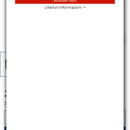
Rifiutare tutto
Ulteriori informazioni
2.645,00 €
iva escl.
3.226,90 €
Iva incl.
-
+