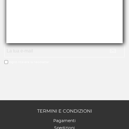
RICEVI NEWS E PROMO
Iscriviti alla nostra newsletter per essere fra i primi a
ricevere offerte e novità.
Voglio ricevere la newsletter
TERMINI E CONDIZIONI
Pagamenti
Spedizioni