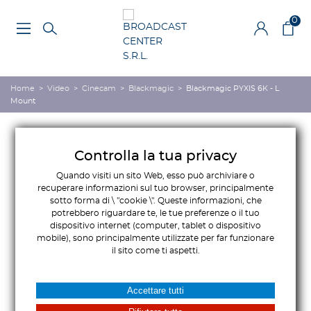
0
Home
>
Video
>
Cinecam
>
Blackmagic
>
Blackmagic PYXIS 6K - L
Mount
Controlla la tua privacy
Quando visiti un sito Web, esso può archiviare o
recuperare informazioni sul tuo browser, principalmente
sotto forma di \ "cookie \". Queste informazioni, che
potrebbero riguardare te, le tue preferenze o il tuo
dispositivo internet (computer, tablet o dispositivo
mobile), sono principalmente utilizzate per far funzionare
il sito come ti aspetti.
Accettare tutti