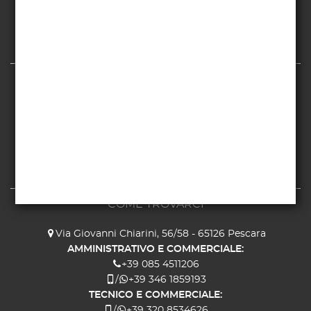
Menzioni Legali
Privacy Policy
Cookie Policy
SERVIZIO CLIENTI
Chi siamo
Contatti
Il mio account
I miei ordini
Mappa del sito
COME TROVARCI
Via Giovanni Chiarini, 56/58 - 65126 Pescara
AMMINISTRATIVO E COMMERCIALE:
+39 085 4511206
/
+39 346 1859193
TECNICO E COMMERCIALE:
/
+39 320 8534626