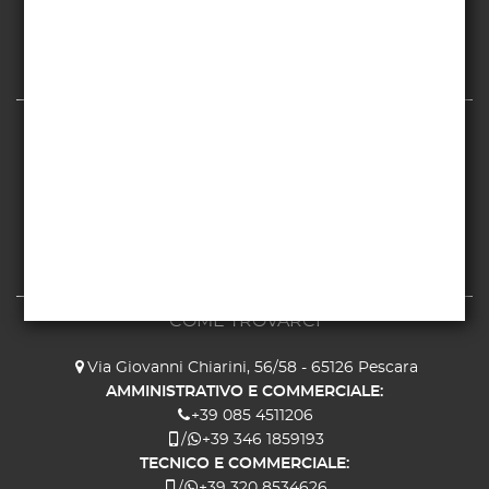
Menzioni Legali
Privacy Policy
Cookie Policy
SERVIZIO CLIENTI
Chi siamo
Contatti
Il mio account
I miei ordini
Mappa del sito
COME TROVARCI
Via Giovanni Chiarini, 56/58 - 65126 Pescara
AMMINISTRATIVO E COMMERCIALE:
+39 085 4511206
/
+39 346 1859193
TECNICO E COMMERCIALE:
/
+39 320 8534626