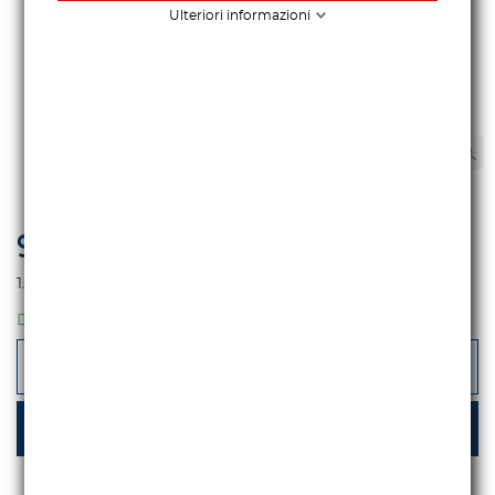
Ulteriori informazioni
909,02 €
iva escl.
1.109,00 €
Iva incl.
DISPONIBILE
-
+
AGGIUNGI AL CARRELLO