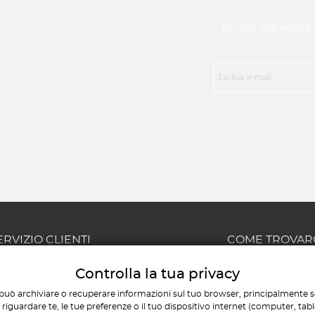
Iscriviti alla nostr
ERVIZIO CLIENTI
COME TROVAR
Chi siamo
Via Giovanni Chiarini, 56
Controlla la tua privacy
Contatti
Pescara
può archiviare o recuperare informazioni sul tuo browser, principalmente so
Il mio account
AMMINISTRATIVO E COM
iguardare te, le tue preferenze o il tuo dispositivo internet (computer, tab