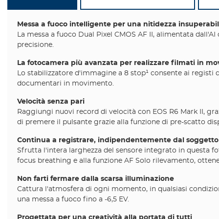
Messa a fuoco intelligente per una nitidezza insuperabi
La messa a fuoco Dual Pixel CMOS AF II, alimentata dall'AI 
precisione.
La fotocamera più avanzata per realizzare filmati in m
Lo stabilizzatore d'immagine a 8 stop¹ consente ai registi 
documentari in movimento.
Velocità senza pari
Raggiungi nuovi record di velocità con EOS R6 Mark II, graz
di premere il pulsante grazie alla funzione di pre-scatto d
Continua a registrare, indipendentemente dal soggetto
Sfrutta l'intera larghezza del sensore integrato in questa 
focus breathing e alla funzione AF Solo rilevamento, ottener
Non farti fermare dalla scarsa illuminazione
Cattura l'atmosfera di ogni momento, in qualsiasi condizio
una messa a fuoco fino a -6,5 EV.
Progettata per una creatività alla portata di tutti