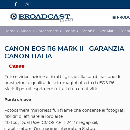
PRODO
Home
>
Video
>
Fotocamere
>
Canon
>
Canon EOS R6 Mark II - Gara
CANON EOS R6 MARK II - GARANZIA
CANON ITALIA
Foto e video, azione e ritratti: grazie alla combinazione di
prestazioni e qualità delle immagini offerta da EOS R6
Mark II potrai esprimere tutta la tua creatività
Punti chiave
Fotocamera mirrorless full frame che consente ai fotografi
"ibridi" di affinare la loro arte
40 fps , Dual Pixel CMOS AF II, 24.2 megapixel,
stabilizzatore d'immagine integrato a 8 stop