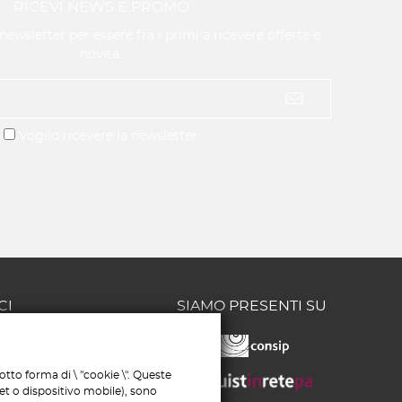
RICEVI NEWS E PROMO
a newsletter per essere fra i primi a ricevere offerte e
novità.
Voglio ricevere la newsletter
CI
SIAMO PRESENTI SU
/58 - 65126
tto forma di \ "cookie \". Queste
MERCIALE:
let o dispositivo mobile), sono