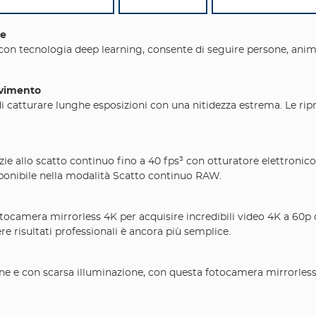
le
con tecnologia deep learning, consente di seguire persone, animal
ovimento
di catturare lunghe esposizioni con una nitidezza estrema. Le ripr
ie allo scatto continuo fino a 40 fps³ con otturatore elettronic
isponibile nella modalità Scatto continuo RAW.
fotocamera mirrorless 4K per acquisire incredibili video 4K a 60
e risultati professionali è ancora più semplice.
ne e con scarsa illuminazione, con questa fotocamera mirrorless.