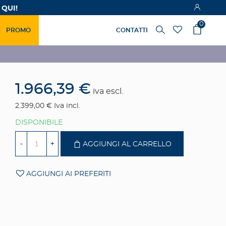
 QUI!
0
PROMO
CONTATTI
1.966,39 €
iva escl.
2.399,00 €
Iva incl.
DISPONIBILE
-
+
AGGIUNGI AL CARRELLO
AGGIUNGI AI PREFERITI