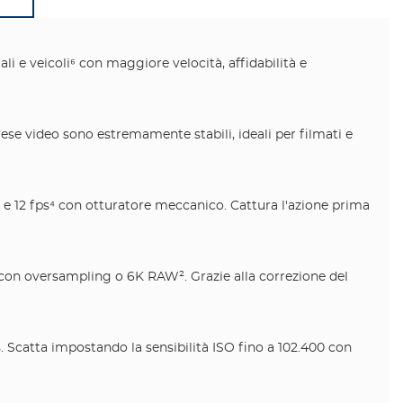
i e veicoli⁶ con maggiore velocità, affidabilità e
ese video sono estremamente stabili, ideali per filmati e
o e 12 fps⁴ con otturatore meccanico. Cattura l'azione prima
p con oversampling o 6K RAW². Grazie alla correzione del
 Scatta impostando la sensibilità ISO fino a 102.400 con