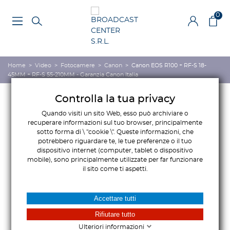
0
Home
>
Video
>
Fotocamere
>
Canon
>
Canon EOS R100 + RF-S 18-
45MM + RF-S 55-210MM - Garanzia Canon Italia
Controlla la tua privacy
Quando visiti un sito Web, esso può archiviare o
recuperare informazioni sul tuo browser, principalmente
sotto forma di \ "cookie \". Queste informazioni, che
potrebbero riguardare te, le tue preferenze o il tuo
dispositivo internet (computer, tablet o dispositivo
mobile), sono principalmente utilizzate per far funzionare
il sito come ti aspetti.
Accettare tutti
Rifiutare tutto
Ulteriori informazioni