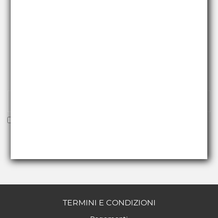
RICEVI NEWS E PROMO
Iscriviti alla nostra newsletter per essere fra i primi a
ricevere offerte e novità.
Voglio ricevere la newsletter
TERMINI E CONDIZIONI