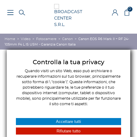
0
Home
>
Video
>
Fotocamere
>
Canon
>
Canon EOS R6 Mark II + RF 24-
105mm F4 L IS USM - Garanzia Canon Italia
Controlla la tua privacy
Quando visiti un sito Web, esso può archiviare o
recuperare informazioni sul tuo browser, principalmente
sotto forma di \ "cookie \". Queste informazioni, che
potrebbero riguardare te, le tue preferenze o il tuo
dispositivo internet (computer, tablet o dispositivo
mobile), sono principalmente utilizzate per far funzionare
il sito come ti aspetti.
Accettare tutti
Rifiutare tutto