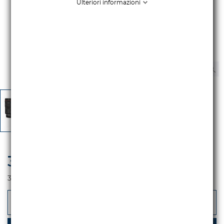
Ulteriori informazioni
3.089,34 €
iva escl.
3.769,00 €
Iva incl.
-
+