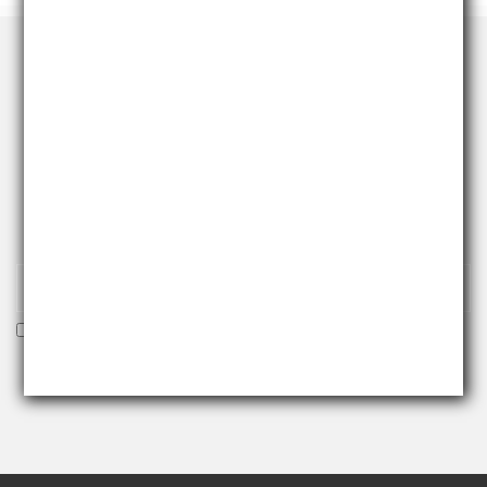
RICEVI NEWS E PROMO
Iscriviti alla nostra newsletter per essere fra i primi a
ricevere offerte e novità.
Voglio ricevere la newsletter