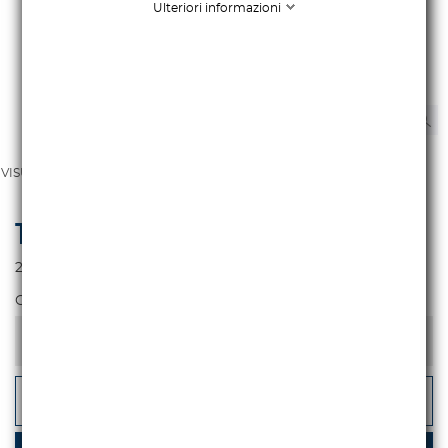
Ulteriori informazioni
VISUALIZZA TUTTE LE IMMAGINI
1.991,80 €
iva escl.
2.430,00 €
Iva incl.
Colore
-
+