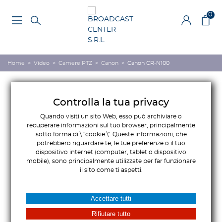
0
Home
>
Video
>
Camere PTZ
>
Canon
>
Canon CR-N100
Controlla la tua privacy
Quando visiti un sito Web, esso può archiviare o
recuperare informazioni sul tuo browser, principalmente
sotto forma di \ "cookie \". Queste informazioni, che
potrebbero riguardare te, le tue preferenze o il tuo
dispositivo internet (computer, tablet o dispositivo
mobile), sono principalmente utilizzate per far funzionare
il sito come ti aspetti.
Accettare tutti
Rifiutare tutto