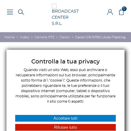
0
Home
>
Video
>
Camere PTZ
>
Canon
>
Canon CR-N700 | Auto-Tracking
Controlla la tua privacy
Quando visiti un sito Web, esso può archiviare o
recuperare informazioni sul tuo browser, principalmente
sotto forma di \ "cookie \". Queste informazioni, che
potrebbero riguardare te, le tue preferenze o il tuo
dispositivo internet (computer, tablet o dispositivo
mobile), sono principalmente utilizzate per far funzionare
il sito come ti aspetti.
Accettare tutti
Rifiutare tutto