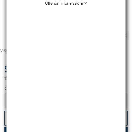
Ulteriori informazioni
VISUALIZZA TUTTE LE IMMAGINI
9.991,80 €
iva escl.
12.190,00 €
Iva incl.
Colore
-
+