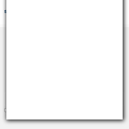
Specifiche Tecniche
RICEVI NEWS E PROMO
Iscriviti alla nostra newsletter per essere fra i primi a
ricevere offerte e novità.
Voglio ricevere la newsletter