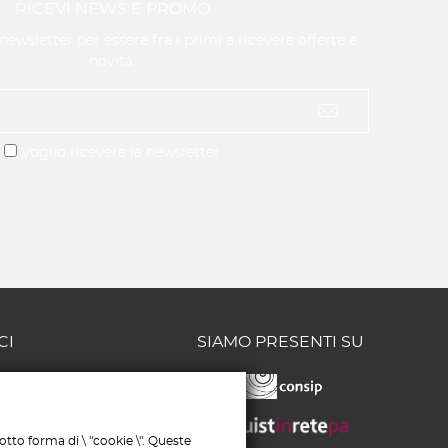
RICEVI NEWS E PROMO
a newsletter per essere fra i primi a ricevere offerte e
novità.
Voglio ricevere la newsletter
CI
SIAMO PRESENTI SU
/58 - 65126
MERCIALE:
tto forma di \ "cookie \". Queste