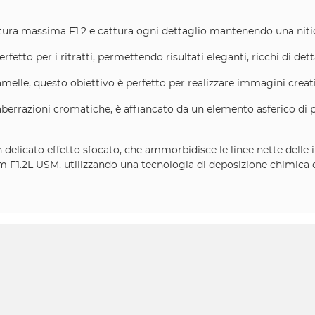
tura massima F1.2 e cattura ogni dettaglio mantenendo una nitid
etto per i ritratti, permettendo risultati eleganti, ricchi di dett
lamelle, questo obiettivo è perfetto per realizzare immagini creat
berrazioni cromatiche, è affiancato da un elemento asferico di 
elicato effetto sfocato, che ammorbidisce le linee nette delle 
mm F1.2L USM, utilizzando una tecnologia di deposizione chimica d