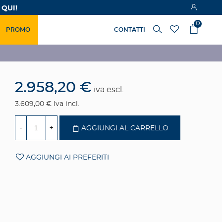
 QUI!
0
PROMO
CONTATTI
2.958,20 €
iva escl.
3.609,00 €
Iva incl.
-
+
AGGIUNGI AL CARRELLO
AGGIUNGI AI PREFERITI