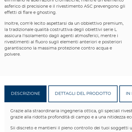
eliminano le aberrazioni cromatiche, mentre un elemento
asferico di precisione e il rivestimento ASC prevengono gli
effetti di flare e ghosting.
Inoltre, com'è lecito aspettarsi da un obbiettivo premium,
la tradizionale qualità costruttiva degli obiettivi serie L
assicura l'isolamento dagli agenti atmosferici, mentre i
rivestimenti al fluoro sugli elementi anteriori e posteriori
garantiscono la massima protezione contro acqua e
polvere.
DESCRIZIONE
DETTAGLI DEL PRODOTTO
IN
Grazie alla straordinaria ingegneria ottica, gli speciali rives
grazie alla ridotta profondità di campo e a una nitidezza ec
Sii discreto e mantieni il pieno controllo dei tuoi soggett