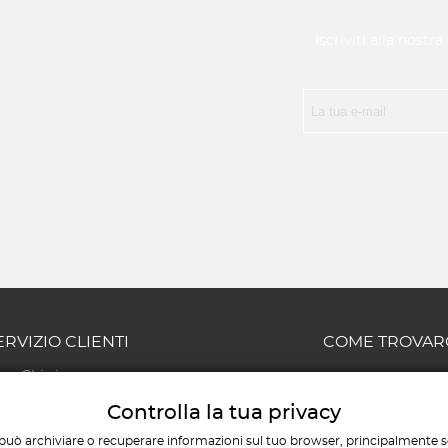
Iscriviti alla nostr
ERVIZIO CLIENTI
COME TROVAR
Chi siamo
Via Giovanni Chiarini, 56
Contatti
Pescara
Controlla la tua privacy
Il mio account
AMMINISTRATIVO E COM
può archiviare o recuperare informazioni sul tuo browser, principalmente so