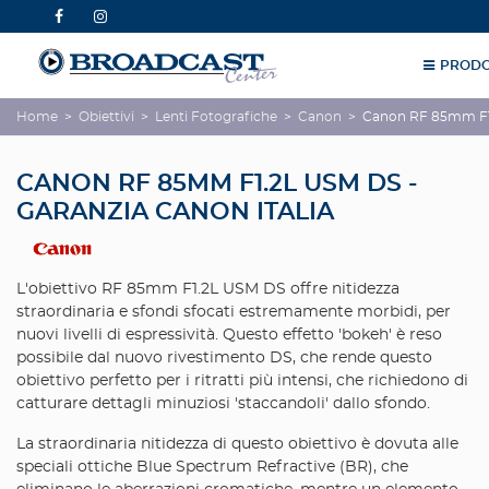
PRODO
Home
>
Obiettivi
>
Lenti Fotografiche
>
Canon
>
Canon RF 85mm F1.
CANON RF 85MM F1.2L USM DS -
GARANZIA CANON ITALIA
L'obiettivo RF 85mm F1.2L USM DS offre nitidezza
straordinaria e sfondi sfocati estremamente morbidi, per
nuovi livelli di espressività. Questo effetto 'bokeh' è reso
possibile dal nuovo rivestimento DS, che rende questo
obiettivo perfetto per i ritratti più intensi, che richiedono di
catturare dettagli minuziosi 'staccandoli' dallo sfondo.
La straordinaria nitidezza di questo obiettivo è dovuta alle
speciali ottiche Blue Spectrum Refractive (BR), che