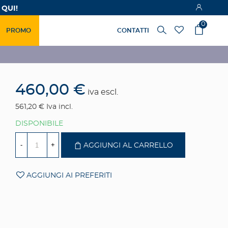
 QUI!
0
PROMO
CONTATTI
460,00 €
iva escl.
561,20 €
Iva incl.
DISPONIBILE
-
+
AGGIUNGI AL CARRELLO
AGGIUNGI AI PREFERITI