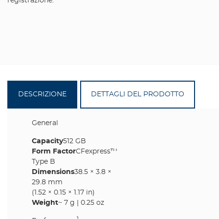
registrazione.
DESCRIZIONE
DETTAGLI DEL PRODOTTO
General
Capacity
512 GB
Form Factor
CFexpress™
Type B
Dimensions
38.5 × 3.8 ×
29.8 mm
(1.52 × 0.15 × 1.17 in)
Weight
~ 7 g | 0.25 oz
1