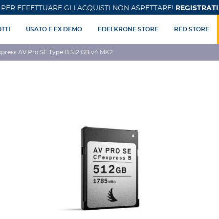
PER EFFETTUARE GLI ACQUISTI NON ASPETTARE!
REGISTRATI
TTI
USATO E EX DEMO
EDELKRONE STORE
RED STORE
xpress AV Pro SE Type B 512 GB v4 MK2