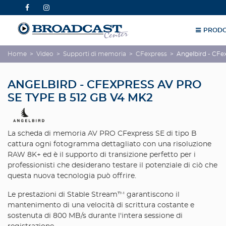
PRODO
Home
>
Video
>
Supporti di memoria
>
CFexpress
>
Angelbird - CFe
ANGELBIRD - CFEXPRESS AV PRO
SE TYPE B 512 GB V4 MK2
La scheda di memoria AV PRO CFexpress SE di tipo B
cattura ogni fotogramma dettagliato con una risoluzione
RAW 8K+ ed è il supporto di transizione perfetto per i
professionisti che desiderano testare il potenziale di ciò che
questa nuova tecnologia può offrire.
Le prestazioni di Stable Stream™ garantiscono il
mantenimento di una velocità di scrittura costante e
sostenuta di 800 MB/s durante l'intera sessione di