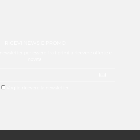
RICEVI NEWS E PROMO
a newsletter per essere fra i primi a ricevere offerte e
novità.
Voglio ricevere la newsletter