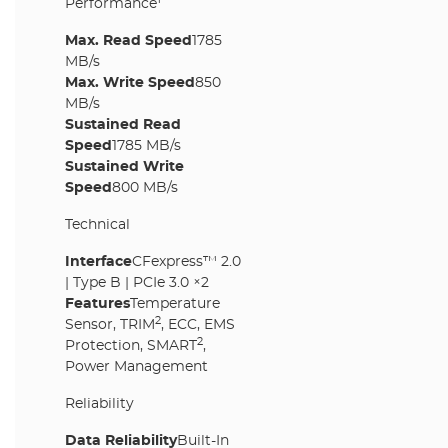
Performance
Max. Read Speed
1785
MB/s
Max. Write Speed
850
MB/s
Sustained Read
Speed
1785 MB/s
Sustained Write
Speed
800 MB/s
Technical
Interface
CFexpress™ 2.0
| Type B | PCIe 3.0 ×2
Features
Temperature
2
Sensor, TRIM
, ECC, EMS
2
Protection, SMART
,
Power Management
Reliability
Data Reliability
Built-In