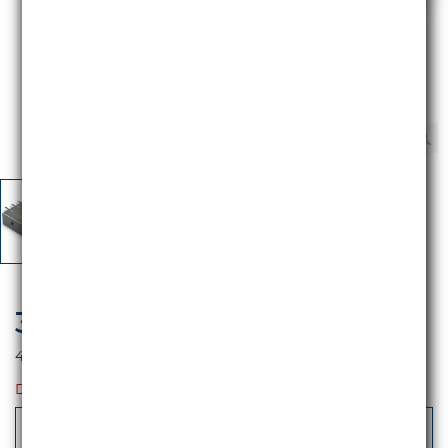
335,00 €
iva escl.
408,70 €
Iva incl.
DISPONIBILITA': 5gg
-
+