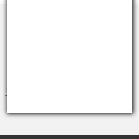
RICEVI NEWS E PROMO
Iscriviti alla nostra newsletter per essere fra i primi a
ricevere offerte e novità.
Voglio ricevere la newsletter