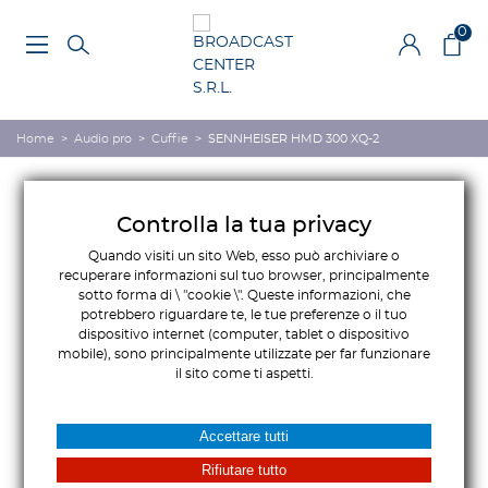
0
Home
>
Audio pro
>
Cuffie
>
SENNHEISER HMD 300 XQ-2
Controlla la tua privacy
Quando visiti un sito Web, esso può archiviare o
recuperare informazioni sul tuo browser, principalmente
sotto forma di \ "cookie \". Queste informazioni, che
potrebbero riguardare te, le tue preferenze o il tuo
dispositivo internet (computer, tablet o dispositivo
mobile), sono principalmente utilizzate per far funzionare
il sito come ti aspetti.
Accettare tutti
Rifiutare tutto