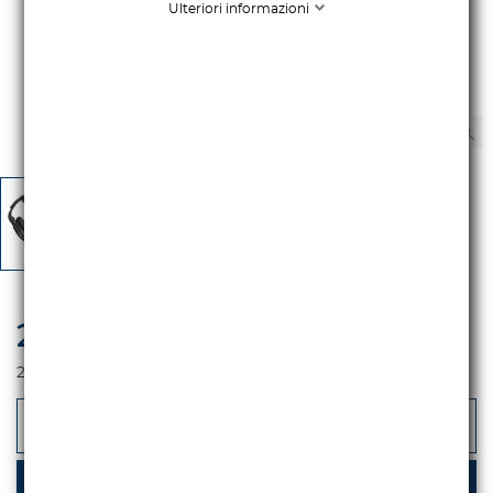
Ulteriori informazioni
245,08 €
iva escl.
299,00 €
Iva incl.
-
+
AGGIUNGI AL CARRELLO