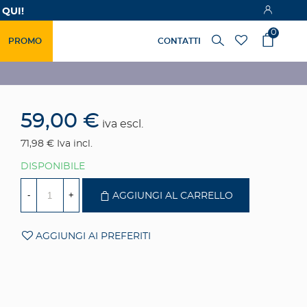
 QUI!
0
PROMO
CONTATTI
59,00 €
iva escl.
71,98 €
Iva incl.
DISPONIBILE
-
+
AGGIUNGI AL CARRELLO
AGGIUNGI AI PREFERITI