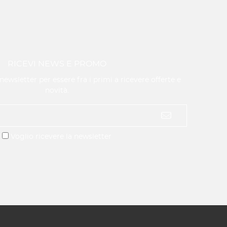
RICEVI NEWS E PROMO
a newsletter per essere fra i primi a ricevere offerte e
novità.
Voglio ricevere la newsletter