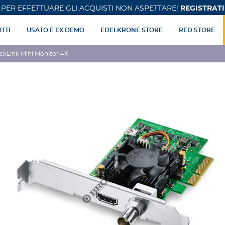
PER EFFETTUARE GLI ACQUISTI NON ASPETTARE!
REGISTRATI
TTI
USATO E EX DEMO
EDELKRONE STORE
RED STORE
ckLink Mini Monitor 4K