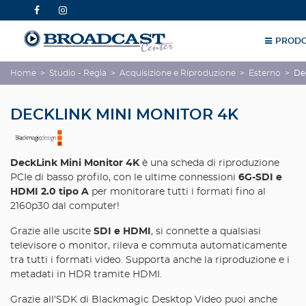
PRODO
Home
>
Studio - Regia
>
Acquisizione e Riproduzione
>
Esterno
>
De
DECKLINK MINI MONITOR 4K
DeckLink Mini Monitor 4K
è una scheda di riproduzione
PCIe di basso profilo, con le ultime connessioni
6G-SDI e
HDMI 2.0 tipo A
per monitorare tutti i formati fino al
2160p30 dal computer!
Grazie alle uscite
SDI e HDMI
, si connette a qualsiasi
televisore o monitor, rileva e commuta automaticamente
tra tutti i formati video. Supporta anche la riproduzione e i
metadati in HDR tramite HDMI.
Grazie all'SDK di Blackmagic Desktop Video puoi anche