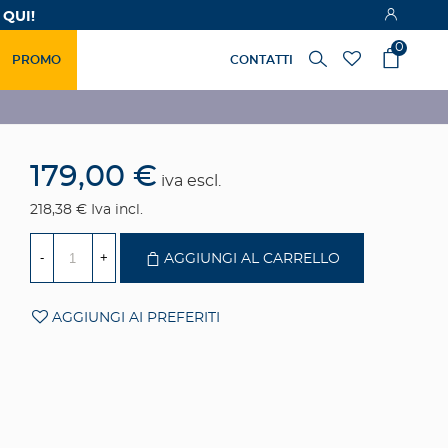
 QUI!
0
PROMO
CONTATTI
179,00 €
iva escl.
218,38 €
Iva incl.
-
+
AGGIUNGI AL CARRELLO
AGGIUNGI AI PREFERITI