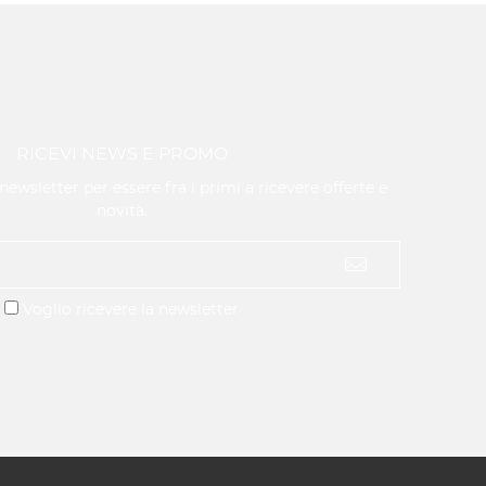
RICEVI NEWS E PROMO
a newsletter per essere fra i primi a ricevere offerte e
novità.
Voglio ricevere la newsletter