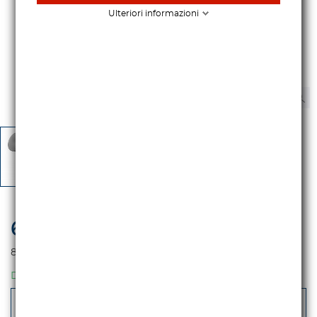
Ulteriori informazioni
672,13 €
iva escl.
820,00 €
Iva incl.
DISPONIBILE
-
+