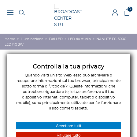
0
Home
>
Illuminazione
>
Fari LED
>
LED da studio
>
NANLITE FC-500C
LED RGBW
Controlla la tua privacy
Quando visiti un sito Web, esso può archiviare o
recuperare informazioni sul tuo browser, principalmente
sotto forma di \ "cookie \". Queste informazioni, che
potrebbero riguardare te, le tue preferenze o il tuo
dispositivo internet (computer, tablet o dispositivo
mobile), sono principalmente utilizzate per far funzionare
il sito come ti aspetti.
Accettare tutti
Rifiutare tutto