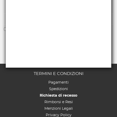
Iscriviti alla nostra newsletter per essere fra i primi a
ricevere offerte e novità.
Voglio ricevere la newsletter
TERMINI E CONDIZIONI
Pagamenti
Spedizioni
Richiesta di recesso
Rimborsi e Resi
Menzioni Legali
Privacy Policy