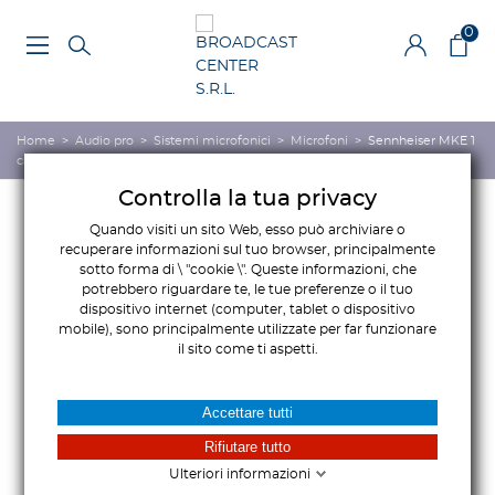
0
Home
>
Audio pro
>
Sistemi microfonici
>
Microfoni
>
Sennheiser MKE 1
capsula lavalier Professionale
Controlla la tua privacy
Quando visiti un sito Web, esso può archiviare o
recuperare informazioni sul tuo browser, principalmente
sotto forma di \ "cookie \". Queste informazioni, che
potrebbero riguardare te, le tue preferenze o il tuo
dispositivo internet (computer, tablet o dispositivo
mobile), sono principalmente utilizzate per far funzionare
il sito come ti aspetti.
Accettare tutti
Rifiutare tutto
Ulteriori informazioni