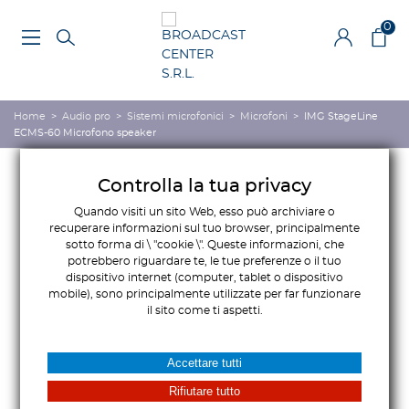
0
Home
>
Audio pro
>
Sistemi microfonici
>
Microfoni
>
IMG StageLine
ECMS-60 Microfono speaker
Controlla la tua privacy
Quando visiti un sito Web, esso può archiviare o
recuperare informazioni sul tuo browser, principalmente
sotto forma di \ "cookie \". Queste informazioni, che
potrebbero riguardare te, le tue preferenze o il tuo
dispositivo internet (computer, tablet o dispositivo
mobile), sono principalmente utilizzate per far funzionare
il sito come ti aspetti.
Accettare tutti
Rifiutare tutto