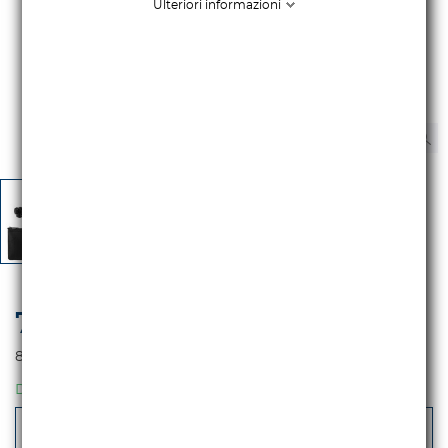
Ulteriori informazioni
72,95 €
iva escl.
89,00 €
Iva incl.
DISPONIBILE
-
+