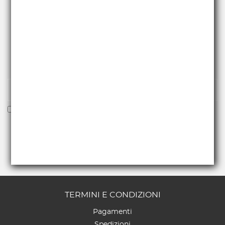
RICEVI NEWS E PROMO
Iscriviti alla nostra newsletter per essere fra i primi a
ricevere offerte e novità.
Voglio ricevere la newsletter
TERMINI E CONDIZIONI
Pagamenti
Spedizioni