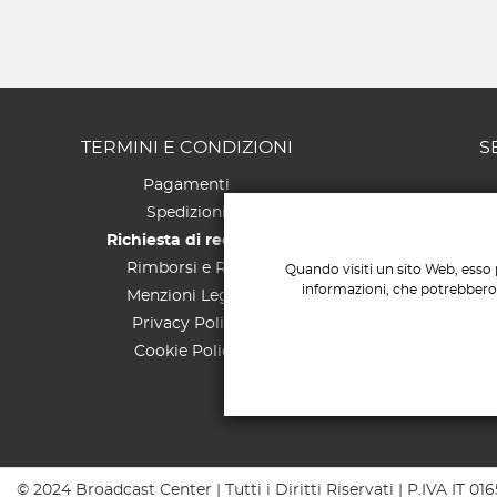
TERMINI E CONDIZIONI
S
Pagamenti
Spedizioni
Richiesta di recesso
Rimborsi e Resi
Quando visiti un sito Web, esso 
informazioni, che potrebbero r
Menzioni Legali
Privacy Policy
Cookie Policy
© 2024 Broadcast Center | Tutti i Diritti Riservati | P.IVA IT 0