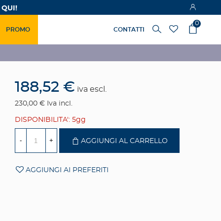
 QUI!
0
PROMO
CONTATTI
188,52 €
iva escl.
230,00 €
Iva incl.
DISPONIBILITA': 5gg
-
+
AGGIUNGI AL CARRELLO
AGGIUNGI AI PREFERITI