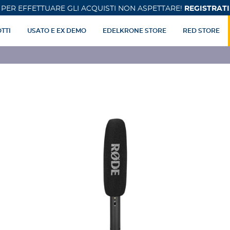
PER EFFETTUARE GLI ACQUISTI NON ASPETTARE!
REGISTRATI
TTI
USATO E EX DEMO
EDELKRONE STORE
RED STORE