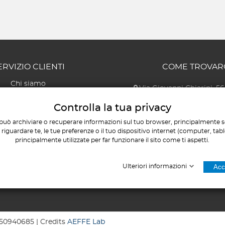
ERVIZIO CLIENTI
COME TROVAR
Chi siamo
Via Giovanni Chiarini, 56
Contatti
Pescara
Controlla la tua privacy
Il mio account
AMMINISTRATIVO E COM
I miei ordini
+39 085 451120
può archiviare o recuperare informazioni sul tuo browser, principalmente so
iguardare te, le tue preferenze o il tuo dispositivo internet (computer, tab
/
+39 346 1859
Mappa del sito
principalmente utilizzate per far funzionare il sito come ti aspetti.
TECNICO E COMMERC
/
+39 320 8534
Ulteriori informazioni
Acce
1650940685 | Credits
AEFFE Lab