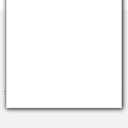
RICEVI NEWS E PROMO
Iscriviti alla nostra newsletter per essere fra i primi a
ricevere offerte e novità.
Voglio ricevere la newsletter