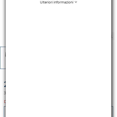
Ulteriori informazioni
2.795,00 €
iva escl.
3.409,90 €
Iva incl.
DISPONIBILITA': 7gg
-
+