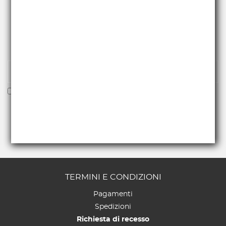
RICEVI NEWS E PROMO
Iscriviti alla nostra newsletter per essere fra i primi a
ricevere offerte e novità.
Voglio ricevere la newsletter
TERMINI E CONDIZIONI
Pagamenti
Spedizioni
Richiesta di recesso