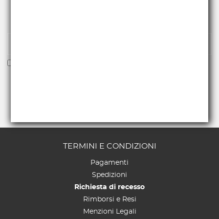
Iscriviti alla nostra newsletter per essere fra i primi a
ricevere offerte e novità.
Voglio ricevere la newsletter
TERMINI E CONDIZIONI
Pagamenti
Spedizioni
Richiesta di recesso
Rimborsi e Resi
Menzioni Legali