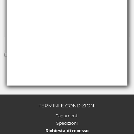
RICEVI NEWS E PROMO
Iscriviti alla nostra newsletter per essere fra i primi a
ricevere offerte e novità.
Voglio ricevere la newsletter
TERMINI E CONDIZIONI
Pagamenti
Spedizioni
Richiesta di recesso