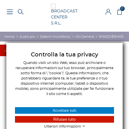
0
Home
>
Audio pro
>
Sistemi microfonici
>
On-Camera
>
SYNCO E10 MIC
-20,00 €
-20,00 €
Controlla la tua privacy
Quando visiti un sito Web, esso può archiviare o
recuperare informazioni sul tuo browser, principalmente
sotto forma di \ "cookie \". Queste informazioni, che
potrebbero riguardare te, le tue preferenze o il tuo
dispositivo internet (computer, tablet o dispositivo
mobile), sono principalmente utilizzate per far funzionare
il sito come ti aspetti.
Accettare tutti
Rifiutare tutto
Ulteriori informazioni