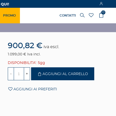
 QUI!
0
PROMO
CONTATTI
900,82 €
iva escl.
1.099,00 €
Iva incl.
DISPONIBILITA': 5gg
-
+
AGGIUNGI AL CARRELLO
AGGIUNGI AI PREFERITI