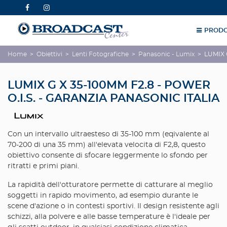
PRODO
Home
>
Obiettivi
>
Lenti Fotografiche
>
Panasonic - Lumix
>
LUMIX 
LUMIX G X 35-100MM F2.8 - POWER
O.I.S. - GARANZIA PANASONIC ITALIA
Con un intervallo ultraesteso di 35-100 mm (eqivalente al
70-200 di una 35 mm) all'elevata velocita di F2,8, questo
obiettivo consente di sfocare leggermente lo sfondo per
ritratti e primi piani.
La rapidità dell'otturatore permette di catturare al meglio
soggetti in rapido movimento, ad esempio durante le
scene d'azione o in contesti sportivi. Il design resistente agli
schizzi, alla polvere e alle basse temperature è l'ideale per