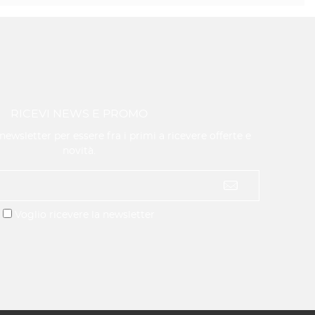
RICEVI NEWS E PROMO
a newsletter per essere fra i primi a ricevere offerte e
novità.
Voglio ricevere la newsletter