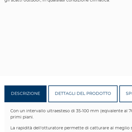
gli scatti outdoor, in qualsiasi condizione climatica.
DESCRIZIONE
DETTAGLI DEL PRODOTTO
SP
Con un intervallo ultraesteso di 35-100 mm (eqivalente al 7
primi piani.
La rapidità dell'otturatore permette di catturare al meglio 