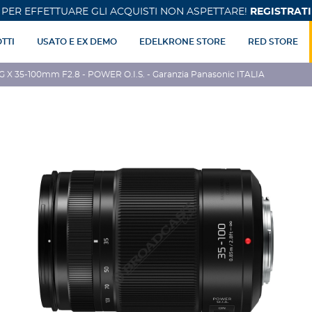
PER EFFETTUARE GLI ACQUISTI NON ASPETTARE!
REGISTRATI
TTI
USATO E EX DEMO
EDELKRONE STORE
RED STORE
G X 35-100mm F2.8 - POWER O.I.S. - Garanzia Panasonic ITALIA