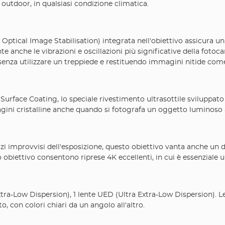
i outdoor, in qualsiasi condizione climatica.
., Optical Image Stabilisation) integrata nell'obiettivo assicura
te anche le vibrazioni e oscillazioni più significative della foto
enza utilizzare un treppiede e restituendo immagini nitide com
o Surface Coating, lo speciale rivestimento ultrasottile sviluppat
magini cristalline anche quando si fotografa un oggetto luminoso 
zi improvvisi dell'esposizione, questo obiettivo vanta anche un d
to obiettivo consentono riprese 4K eccellenti, in cui è essenziale
Extra-Low Dispersion), 1 lente UED (Ultra Extra-Low Dispersion). 
 con colori chiari da un angolo all'altro.