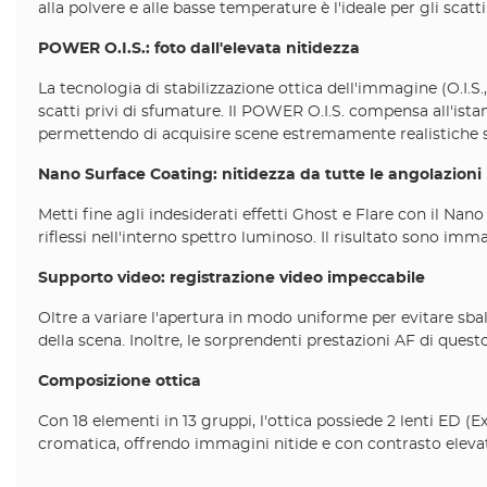
alla polvere e alle basse temperature è l'ideale per gli scatt
POWER O.I.S.: foto dall'elevata nitidezza
La tecnologia di stabilizzazione ottica dell'immagine (O.I.S
scatti privi di sfumature. Il POWER O.I.S. compensa all'istan
permettendo di acquisire scene estremamente realistiche s
Nano Surface Coating: nitidezza da tutte le angolazioni
Metti fine agli indesiderati effetti Ghost e Flare con il Nan
riflessi nell'interno spettro luminoso. Il risultato sono im
Supporto video: registrazione video impeccabile
Oltre a variare l'apertura in modo uniforme per evitare sbal
della scena. Inoltre, le sorprendenti prestazioni AF di ques
Composizione ottica
Con 18 elementi in 13 gruppi, l'ottica possiede 2 lenti ED (
cromatica, offrendo immagini nitide e con contrasto elevato,