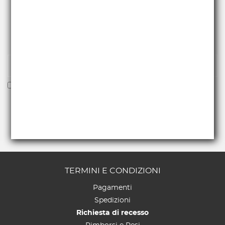
RICEVI NEWS E PROMO
Iscriviti alla nostra newsletter per essere fra i primi a
ricevere offerte e novità.
Voglio ricevere la newsletter
TERMINI E CONDIZIONI
Pagamenti
Spedizioni
Richiesta di recesso