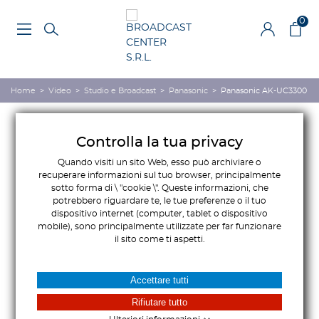
0
Home
>
Video
>
Studio e Broadcast
>
Panasonic
>
Panasonic AK-UC3300
Controlla la tua privacy
Quando visiti un sito Web, esso può archiviare o
recuperare informazioni sul tuo browser, principalmente
sotto forma di \ "cookie \". Queste informazioni, che
potrebbero riguardare te, le tue preferenze o il tuo
dispositivo internet (computer, tablet o dispositivo
mobile), sono principalmente utilizzate per far funzionare
il sito come ti aspetti.
Accettare tutti
Rifiutare tutto