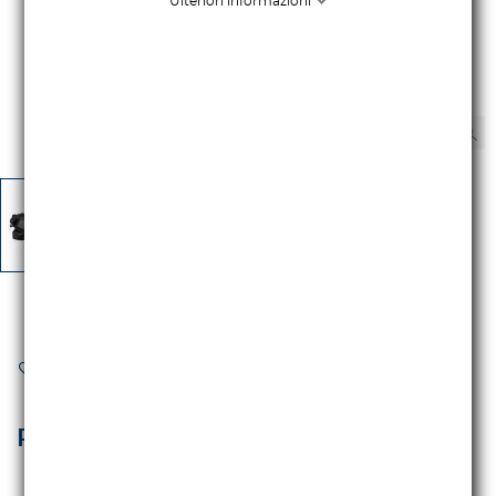
Ulteriori informazioni
AGGIUNGI AI PREFERITI
PANASONIC AK-UC3300