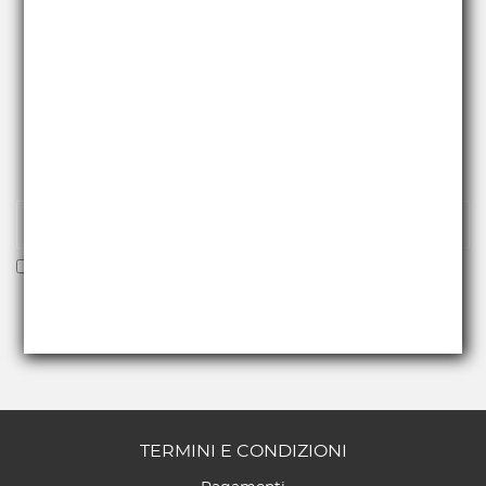
RICEVI NEWS E PROMO
Iscriviti alla nostra newsletter per essere fra i primi a
ricevere offerte e novità.
Voglio ricevere la newsletter
TERMINI E CONDIZIONI