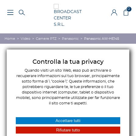
0
Home
>
Video
>
Camere PTZ
>
Panasonic
>
Panasonic AW-HE145
Controlla la tua privacy
Quando visiti un sito Web, esso può archiviare o
recuperare informazioni sul tuo browser, principalmente
sotto forma di \ "cookie \". Queste informazioni, che
potrebbero riguardare te, le tue preferenze o il tuo
dispositivo internet (computer, tablet o dispositivo
mobile), sono principalmente utilizzate per far funzionare
il sito come ti aspetti.
Accettare tutti
Rifiutare tutto