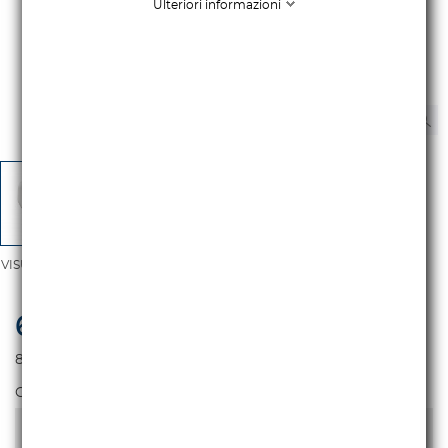
Ulteriori informazioni
VISUALIZZA TUTTE LE IMMAGINI
6.950,00 €
iva escl.
8.479,00 €
Iva incl.
Colore