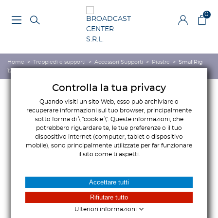
0
Home
>
Treppiedi e supporti
>
Accessori Supporti
>
Piastre
>
SmallRig
1280C - Tipo Manfrotto
Controlla la tua privacy
Quando visiti un sito Web, esso può archiviare o
recuperare informazioni sul tuo browser, principalmente
sotto forma di \ "cookie \". Queste informazioni, che
potrebbero riguardare te, le tue preferenze o il tuo
dispositivo internet (computer, tablet o dispositivo
mobile), sono principalmente utilizzate per far funzionare
il sito come ti aspetti.
Accettare tutti
Rifiutare tutto
Ulteriori informazioni