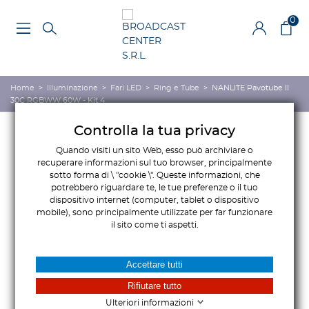
0
Home
>
Illuminazione
>
Fari LED
>
Ring e Tube
>
NANLITE Pavotube II
30C RGBWW 60W - Kit 4
Controlla la tua privacy
Quando visiti un sito Web, esso può archiviare o
recuperare informazioni sul tuo browser, principalmente
sotto forma di \ "cookie \". Queste informazioni, che
potrebbero riguardare te, le tue preferenze o il tuo
dispositivo internet (computer, tablet o dispositivo
mobile), sono principalmente utilizzate per far funzionare
il sito come ti aspetti.
Accettare tutti
Rifiutare tutto
Ulteriori informazioni