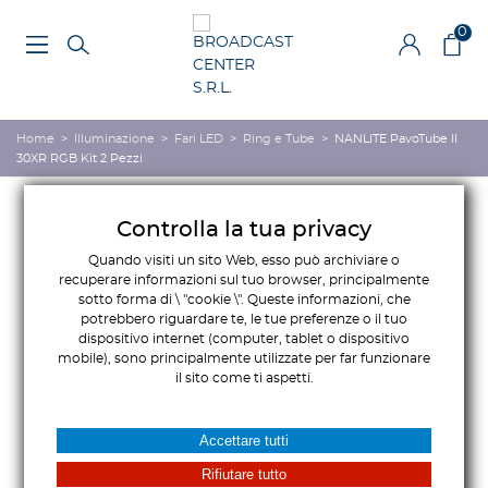
0
Home
>
Illuminazione
>
Fari LED
>
Ring e Tube
>
NANLITE PavoTube II
30XR RGB Kit 2 Pezzi
Controlla la tua privacy
Quando visiti un sito Web, esso può archiviare o
recuperare informazioni sul tuo browser, principalmente
sotto forma di \ "cookie \". Queste informazioni, che
potrebbero riguardare te, le tue preferenze o il tuo
dispositivo internet (computer, tablet o dispositivo
mobile), sono principalmente utilizzate per far funzionare
il sito come ti aspetti.
Accettare tutti
Rifiutare tutto