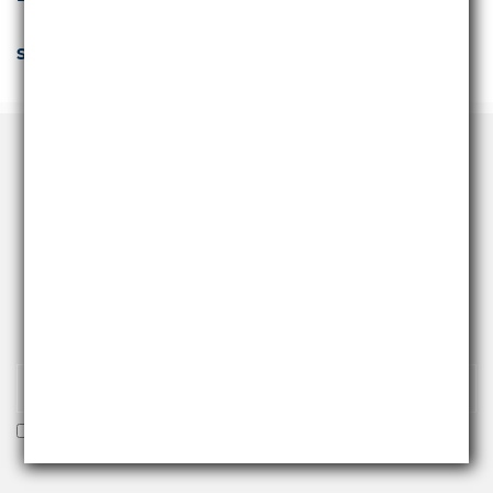
Specifiche Tecniche
RICEVI NEWS E PROMO
Iscriviti alla nostra newsletter per essere fra i primi a
ricevere offerte e novità.
Voglio ricevere la newsletter