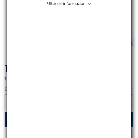
Ulteriori informazioni
1.007,38 €
iva escl.
1.229,00 €
Iva incl.
DISPONIBILE
-
+
AGGIUNGI AL CARRELLO