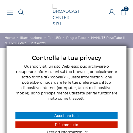
0
Home
>
Illuminazione
>
Fari LED
>
Ring e Tube
>
NANLITE PavoTube II
30X RGB Pixel Kit 8 Pezzi
Controlla la tua privacy
Quando visiti un sito Web, esso può archiviare o
recuperare informazioni sul tuo browser, principalmente
sotto forma di \ "cookie \". Queste informazioni, che
potrebbero riguardare te, le tue preferenze o il tuo
dispositivo internet (computer, tablet o dispositivo
mobile), sono principalmente utilizzate per far funzionare
il sito come ti aspetti.
Accettare tutti
Rifiutare tutto
Ulteriori informazioni