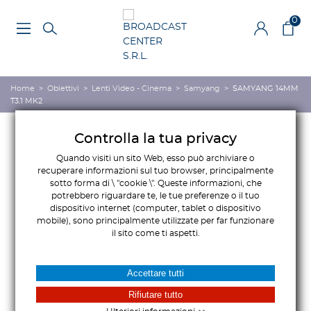
0
Home
>
Obiettivi
>
Lenti Video - Cinema
>
Samyang
>
SAMYANG 14MM
T3.1 MK2
Controlla la tua privacy
Quando visiti un sito Web, esso può archiviare o
recuperare informazioni sul tuo browser, principalmente
sotto forma di \ "cookie \". Queste informazioni, che
potrebbero riguardare te, le tue preferenze o il tuo
dispositivo internet (computer, tablet o dispositivo
mobile), sono principalmente utilizzate per far funzionare
il sito come ti aspetti.
Accettare tutti
Rifiutare tutto