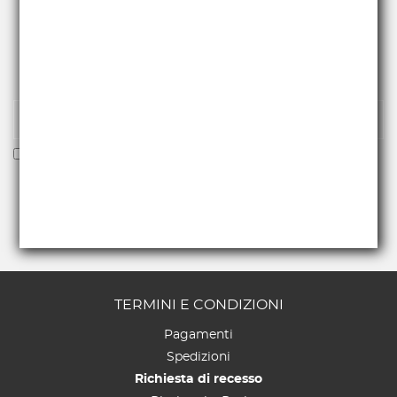
RICEVI NEWS E PROMO
Iscriviti alla nostra newsletter per essere fra i primi a
ricevere offerte e novità.
Voglio ricevere la newsletter
TERMINI E CONDIZIONI
Pagamenti
Spedizioni
Richiesta di recesso