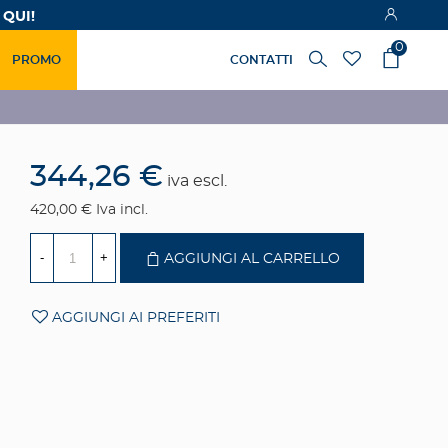
 QUI!
0
PROMO
CONTATTI
344,26 €
iva escl.
420,00 €
Iva incl.
-
+
AGGIUNGI AL CARRELLO
AGGIUNGI AI PREFERITI