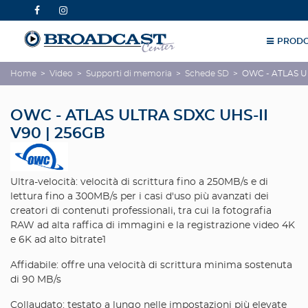
PRODO
Home
>
Video
>
Supporti di memoria
>
Schede SD
>
OWC - ATLAS UL
OWC - ATLAS ULTRA SDXC UHS-II
V90 | 256GB
Ultra-velocità: velocità di scrittura fino a 250MB/s e di
lettura fino a 300MB/s per i casi d'uso più avanzati dei
creatori di contenuti professionali, tra cui la fotografia
RAW ad alta raffica di immagini e la registrazione video 4K
e 6K ad alto bitrate1
Affidabile: offre una velocità di scrittura minima sostenuta
di 90 MB/s
Collaudato: testato a lungo nelle impostazioni più elevate