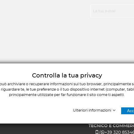
Controlla la tua privacy
ERVIZIO CLIENTI
COME TROVAR
può archiviare o recuperare informazioni sul tuo browser, principalmente so
iguardare te, le tue preferenze o il tuo dispositivo internet (computer, tab
Chi siamo
Via Giovanni Chiarini, 56
principalmente utilizzate per far funzionare il sito come ti aspetti.
Contatti
Pescara
Il mio account
AMMINISTRATIVO E COM
Ulteriori informazioni
Acce
I miei ordini
+39 085 451120
/
+39 346 1859
Mappa del sito
TECNICO E COMMERC
/
+39 320 8534