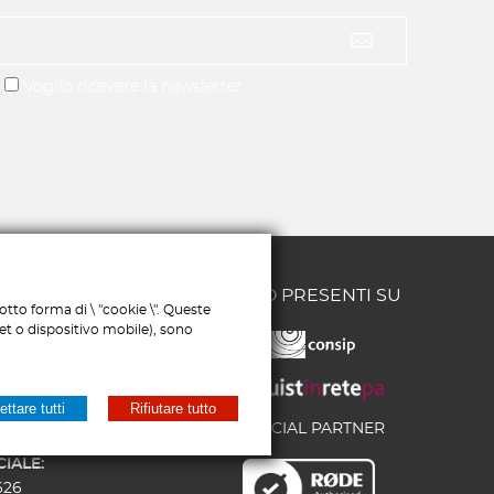
Voglio ricevere la newsletter
CI
SIAMO PRESENTI SU
tto forma di \ "cookie \". Queste
let o dispositivo mobile), sono
/58 - 65126
MERCIALE:
ttare tutti
Rifiutare tutto
6
OFFICIAL PARTNER
193
IALE:
626