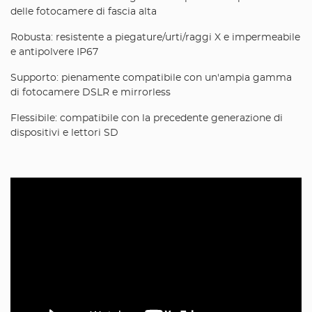
delle fotocamere di fascia alta
Robusta: resistente a piegature/urti/raggi X e impermeabile
e antipolvere IP67
Supporto: pienamente compatibile con un'ampia gamma
di fotocamere DSLR e mirrorless
Flessibile: compatibile con la precedente generazione di
dispositivi e lettori SD