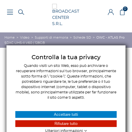
0
Home
>
Video
>
Supporti di memoria
>
Schede SD
>
OWC - ATLAS Pro
SDXC UHS-II V60 | 128GB
Controlla la tua privacy
Quando visiti un sito Web, esso può archiviare o
recuperare informazioni sul tuo browser, principalmente
sotto forma di \ "cookie \". Queste informazioni, che
potrebbero riguardare te, le tue preferenze o il tuo
dispositivo internet (computer, tablet o dispositivo
mobile), sono principalmente utilizzate per far funzionare
il sito come ti aspetti.
Accettare tutti
Rifiutare tutto
Ulteriori informazioni